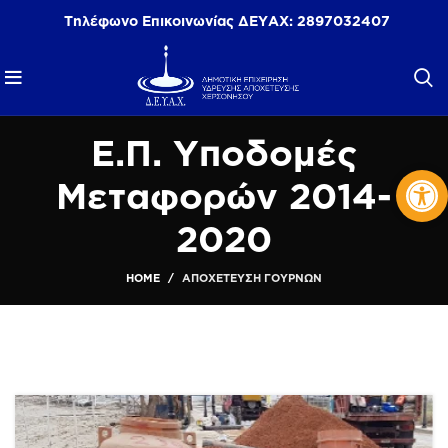
Τηλέφωνο Επικοινωνίας ΔΕΥΑΧ:
2897032407
Ε.Π. Υποδομές
Αν
Μεταφορών 2014-
2020
HOME
ΑΠΟΧΈΤΕΥΣΗ ΓΟΥΡΝΏΝ
ΌΛΑ
ΑΝΤΩΝΗΣ ΤΡΙΤΣΗΣ 2020-2023
Ε.Π. «ΚΡΗΤΗ» 201