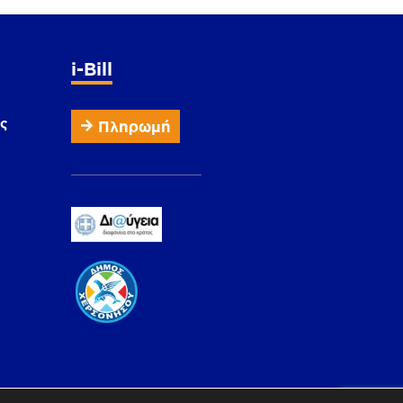
i-Bill
ς
Πληρωμή