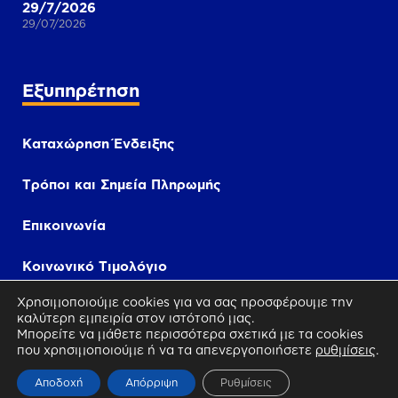
29/7/2026
29/07/2026
Εξυπηρέτηση
Καταχώρηση Ένδειξης
Τρόποι και Σημεία Πληρωμής
Επικοινωνία
Κοινωνικό Τιμολόγιο
Χρησιμοποιούμε cookies για να σας προσφέρουμε την
i-Bill
καλύτερη εμπειρία στον ιστότοπό μας.
Μπορείτε να μάθετε περισσότερα σχετικά με τα cookies
που χρησιμοποιούμε ή να τα απενεργοποιήσετε
ρυθμίσεις
.
Πληρωμή
Αποδοχή
Απόρριψη
Ρυθμίσεις