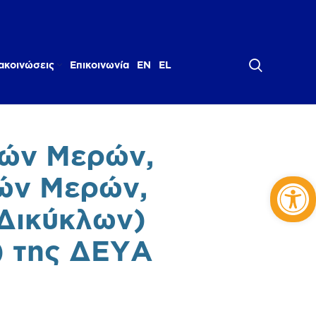
ακοινώσεις
Επικοινωνία
EN
EL
κών Μερών,
Αν
ών Μερών,
Δικύκλων)
) της ΔΕΥΑ