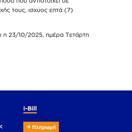
ποσό που αντιστοιχεί σε
ς τους, ισχύος επτά (7)
 η 23/10/2025, ημέρα Τετάρτη
i-Bill
ς
Πληρωμή