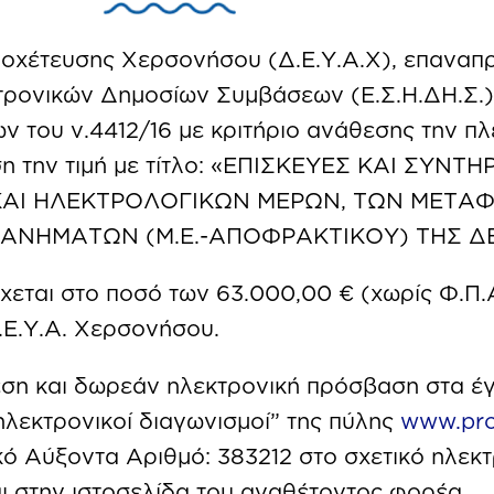
ποχέτευσης Χερσονήσου (Δ.Ε.Υ.Α.Χ), επαναπ
τρονικών Δημοσίων Συμβάσεων (Ε.Σ.Η.ΔΗ.Σ.)
ν του ν.4412/16 με κριτήριο ανάθεσης την 
ση την τιμή με τίτλο: «ΕΠΙΣΚΕΥΕΣ ΚΑΙ ΣΥ
ΑΙ ΗΛΕΚΤΡΟΛΟΓΙΚΩΝ ΜΕΡΩΝ, ΤΩΝ ΜΕΤΑ
ΑΝΗΜΑΤΩΝ (Μ.Ε.-ΑΠΟΦΡΑΚΤΙΚΟΥ) ΤΗΣ Δ
χεται στο ποσό των 63.000,00 € (χωρίς Φ.Π.
.Ε.Υ.Α. Χερσονήσου.
εση και δωρεάν ηλεκτρονική πρόσβαση στα έ
ηλεκτρονικοί διαγωνισμοί” της πύλης
www.pro
κό Αύξοντα Αριθμό: 383212 στο σχετικό ηλε
αι στην ιστοσελίδα του αναθέτοντος φορέα