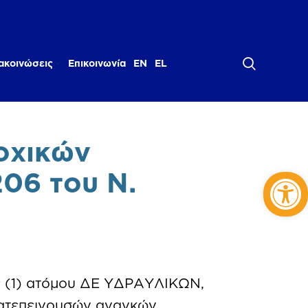
ακοινώσεις
Επικοινωνία
EN
EL
οχικών
Αν
06 του Ν.
ς (1) ατόμου ΔΕ ΥΔΡΑΥΛΙΚΩΝ,
κατεπειγουσών αναγκών.