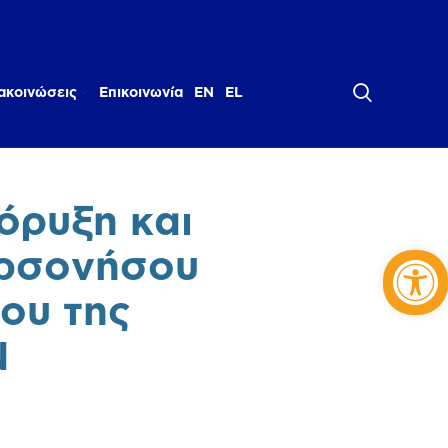
ακοινώσεις
Επικοινωνία
EN
EL
όρυξη και
Αν
ερσονήσου
ου της
Ν