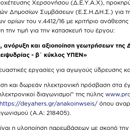
οχέτευσης Χερσονήσου (Δ.Ε.Υ.Α.Χ), προκηρύ
ών Δημοσίων Συμβάσεων (Ε.Σ.Η.ΔΗ.Σ.) για 
ν ορίων του ν.4412/16 με κριτήριο ανάθεση
 την τιμή για την κατασκευή του έργου:
, ανόρυξη και αξιοποίηση γεωτρήσεων της 
λειψυδρίας - β΄ κύκλος ΥΠΕΝ»
υαστικές εργασίες για αγωγούς ύδρευσης κα
εση και δωρεάν ηλεκτρονική πρόσβαση στα έ
ηλεκτρονικοί διαγωνισμοί” της πύλης
www.pro
https://deyahers.gr/anakoinwseis/
όπου αναρτ
γωνισμού (Α.Α: 218405).
είναι η υλοποίηση παρεμβάσεων με σκοπό την