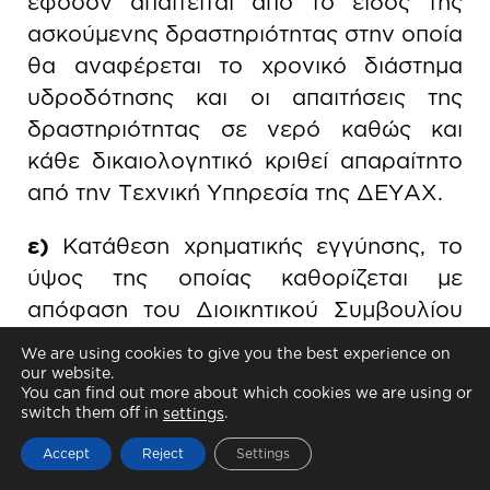
εφόσον απαιτείται από το είδος της
ασκούμενης δραστηριότητας στην οποία
θα αναφέρεται το χρονικό διάστημα
υδροδότησης και οι απαιτήσεις της
δραστηριότητας σε νερό καθώς και
κάθε δικαιολογητικό κριθεί απαραίτητο
από την Τεχνική Υπηρεσία της ΔΕΥΑΧ.
ε)
Κατάθεση χρηματικής εγγύησης, το
ύψος της οποίας καθορίζεται με
απόφαση του Διοικητικού Συμβουλίου
της ΔΕΥΑΧ ενιαία για όλες τις
We are using cookies to give you the best experience on
παρόμοιες περιπτώσεις. Η εγγύηση αυτή
our website.
You can find out more about which cookies we are using or
επιστρέφεται μετά την αφαίρεση και
switch them off in
.
settings
οικονομική τακτοποίηση της παροχής. Η
Accept
Reject
Settings
χρηματική εγγύηση καταπίπτει υπέρ της